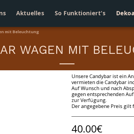
ns
Aktuelles
So Funktioniert's
Dekoa
n mit Beleuchtung
AR WAGEN MIT BELE
Unsere Candybar ist ein A
vermieten die Candybar inc
Auf Wunsch und nach Abspr
gegen entsprechenden Auf
zur Verfügung.
Der angegebene Preis gilt 
40.00
€