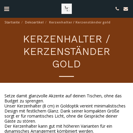
Startseite
Dekoartikel
Kerzenhalter / Kerzenständer gold
KERZENHALTER /
KERZENSTÄNDER
GOLD
Setze damit glanzvolle Akzente auf deinen Tischen, ohne das
Budget zu sprengen.
Unser Kerzenhalter (8 cm) in Goldoptik vereint minimalistisches
Design mit festlichem Glanz. Dank seiner kompakten Größe
sorgt er für romantisches Licht, ohne die Gespräche deiner
Gäste zu stören.
Der Kerzenhalter kann gut mit höheren Varianten für ein
dynamisches Arrangement kömbiniert werden.